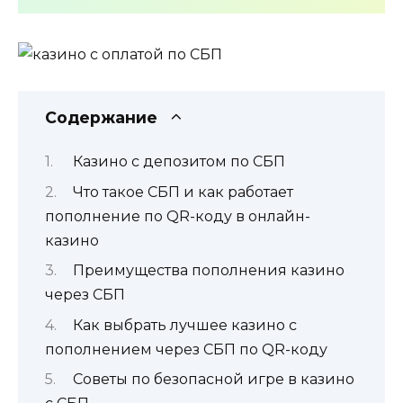
Содержание
Казино с депозитом по СБП
Что такое СБП и как работает
пополнение по QR-коду в онлайн-
казино
Преимущества пополнения казино
через СБП
Как выбрать лучшее казино с
пополнением через СБП по QR-коду
Советы по безопасной игре в казино