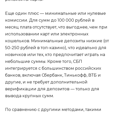
Еще один плюс — минимальные или нулевые
комиссии. Для сумм до 100 000 рублей в
месяц плата отсутствует, что выгоднее, чем при
использовании карт или электронных
кошельков. Минимальные депозиты низкие (от
50-250 рублей в топ-казино), что идеально для
новичков или тех, кто предпочитает играть на
небольшие суммы. Кроме того, СБП
интегрируется с большинством российских
банков, включая Сбербанк, Тинькофф, ВТБ и
другие, и не требует дополнительной
верификации для депозитов — только для
вывода крупных сумм.
По сравнению с другими методами, такими