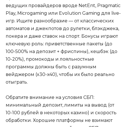
ведущих провайдеров вроде NetEnt, Pragmatic
Play, Microgaming или Evolution Gaming для live-
игр. Ищите разнообразие — от классических
автоматов и джекпотов до рулетки, блэкджека,
покера и даже ставок на спорт. Бонусы играют
ключевую роль: приветственные пакеты (до
100-500% на депозит + фриспины), кешбэк (до
10-20%), промокоды и лояльностные
программы должны быть с разумным
вейджером (x30-x40), чтобы их было реально
отыграть.
Обратите внимание на условия СБП:
минимальный депозит, лимиты на вывод (от
10-100 рублей в некоторых казино) и скорость
обработки. Хорошие платформы не взимают