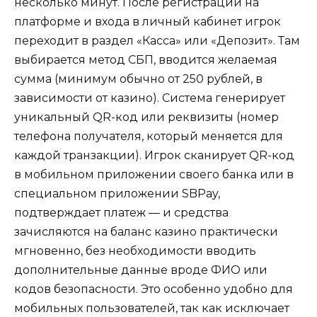
несколько минут. После регистрации на
платформе и входа в личный кабинет игрок
переходит в раздел «Касса» или «Депозит». Там
выбирается метод СБП, вводится желаемая
сумма (минимум обычно от 250 рублей, в
зависимости от казино). Система генерирует
уникальный QR-код или реквизиты (номер
телефона получателя, который меняется для
каждой транзакции). Игрок сканирует QR-код
в мобильном приложении своего банка или в
специальном приложении SBPay,
подтверждает платеж — и средства
зачисляются на баланс казино практически
мгновенно, без необходимости вводить
дополнительные данные вроде ФИО или
кодов безопасности. Это особенно удобно для
мобильных пользователей, так как исключает