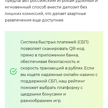
предлагают российским игрокам удобный и
мгновенный способ внести депозит без
лишних комиссий, что делает азартные
развлечения еще доступнее.
Система быстрых платежей (СБП)
позволяет сканировать QR-код
прямо в приложении банка,
обеспечивая безопасность и
скорость транзакций в рублях. Если
вы ищете надежные онлайн-казино с
поддержкой СБП, наш рейтинг
поможет выбрать платформу с
щедрыми бонусами и
разнообразием игр.