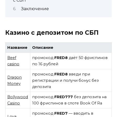
с СБП
Заключение
Казино с депозитом по СБП
Название
Описание
Beef
промокод
FRED8
даёт 50 фриспинов
casino
по 16 рублей
промокод
FRED8
введи при
Dragon
регистрации и получи бонус без
Money
депозита
Bollywood
промокод
FRED777
без депозита на
Casino
100 фриспинов в слоте Book Of Ra
промокод
FRED7
— вводить в
Lova