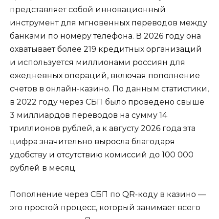
представляет собой инновационный
инструмент для мгновенных переводов между
банками по номеру телефона. В 2026 году она
охватывает более 219 кредитных организаций
и используется миллионами россиян для
ежедневных операций, включая пополнение
счетов в онлайн-казино. По данным статистики,
в 2022 году через СБП было проведено свыше
3 миллиардов переводов на сумму 14
триллионов рублей, а к августу 2026 года эта
цифра значительно выросла благодаря
удобству и отсутствию комиссий до 100 000
рублей в месяц.
Пополнение через СБП по QR-коду в казино —
это простой процесс, который занимает всего