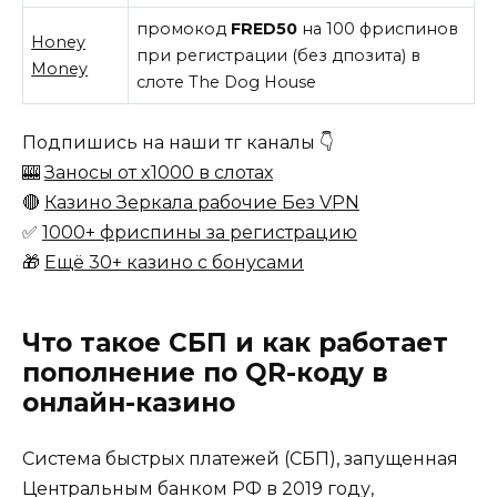
промокод
FRED50
на 100 фриспинов
Honey
при регистрации (без дпозита) в
Money
слоте The Dog House
Подпишись на наши тг каналы 👇
🎰
Заносы от x1000 в слотах
🔴
Казино Зеркала рабочие Без VPN
✅
1000+ фриспины за регистрацию
🎁
Ещё 30+ казино с бонусами
Что такое СБП и как работает
пополнение по QR-коду в
онлайн-казино
Система быстрых платежей (СБП), запущенная
Центральным банком РФ в 2019 году,