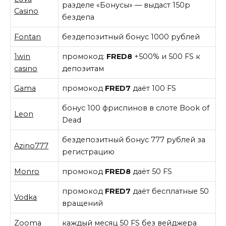
разделе «Бонусы» — выдаст 150р
Casino
бездепа
Fontan
бездепозитный бонус 1000 рублей
1win
промокод:
FRED8
+500% и 500 FS к
casino
депозитам
Gama
промокод
FRED7
даёт 100 FS
бонус 100 фриспинов в слоте Book of
Leon
Dead
бездепозитный бонус 777 рублей за
Azino777
регистрацию
Monro
промокод
FRED8
даёт 50 FS
промокод
FRED7
даёт бесплатные 50
Vodka
вращений
Zooma
каждый месяц 50 FS без вейджера