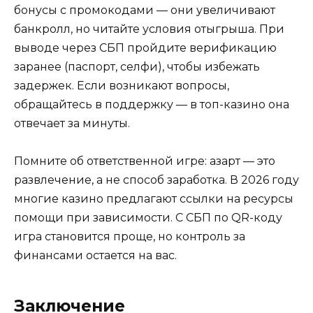
бонусы с промокодами — они увеличивают
банкролл, но читайте условия отыгрыша. При
выводе через СБП пройдите верификацию
заранее (паспорт, селфи), чтобы избежать
задержек. Если возникают вопросы,
обращайтесь в поддержку — в топ-казино она
отвечает за минуты.
Помните об ответственной игре: азарт — это
развлечение, а не способ заработка. В 2026 году
многие казино предлагают ссылки на ресурсы
помощи при зависимости. С СБП по QR-коду
игра становится проще, но контроль за
финансами остается на вас.
Заключение