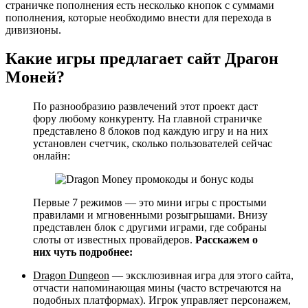
страничке пополнения есть несколько кнопок с суммами
пополнения, которые необходимо внести для перехода в
дивизионы.
Какие игры предлагает сайт Драгон
Моней?
По разнообразию развлечений этот проект даст
фору любому конкуренту. На главной страничке
представлено 8 блоков под каждую игру и на них
установлен счетчик, сколько пользователей сейчас
онлайн:
Первые 7 режимов — это мини игры с простыми
правилами и мгновенными розыгрышами. Внизу
представлен блок с другими играми, где собраны
слоты от известных провайдеров.
Расскажем о
них чуть подробнее:
Dragon Dungeon
— эксклюзивная игра для этого сайта,
отчасти напоминающая мины (часто встречаются на
подобных платформах). Игрок управляет персонажем,