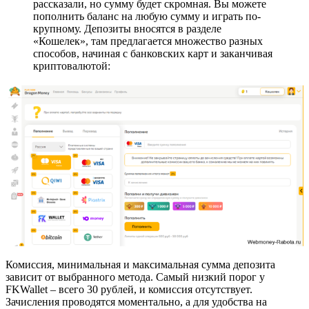
рассказали, но сумму будет скромная. Вы можете
пополнить баланс на любую сумму и играть по-
крупному. Депозиты вносятся в разделе
«Кошелек», там предлагается множество разных
способов, начиная с банковских карт и заканчивая
криптовалютой:
Комиссия, минимальная и максимальная сумма депозита
зависит от выбранного метода. Самый низкий порог у
FKWallet – всего 30 рублей, и комиссия отсутствует.
Зачисления проводятся моментально, а для удобства на