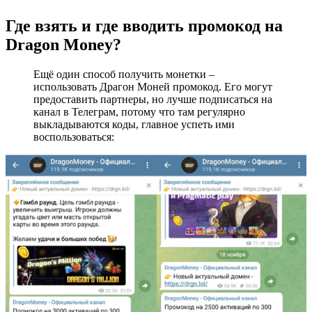
Где взять и где вводить промокод на
Dragon Money?
Ещё один способ получить монетки –
использовать Драгон Моней промокод. Его могут
предоставить партнеры, но лучше подписаться на
канал в Телеграм, потому что там регулярно
выкладываются коды, главное успеть ими
воспользоваться: