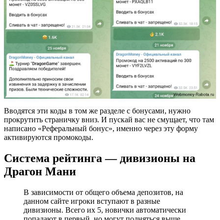
Вводятся эти коды в том же разделе с бонусами, нужно
прокрутить страничку вниз. И пускай вас не смущает, что там
написано «Реферальный бонус», именно через эту форму
активируются промокоды.
Система рейтинга — дивизионы на
Драгон Мани
В зависимости от общего объема депозитов, на
данном сайте игроки вступают в разные
дивизионы. Всего их 5, новички автоматически
попадают в первый, но могут подняться выше,