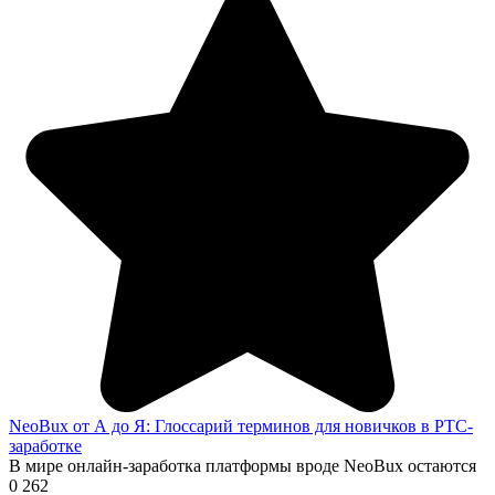
NeoBux от А до Я: Глоссарий терминов для новичков в PTC-
заработке
В мире онлайн-заработка платформы вроде NeoBux остаются
0
262