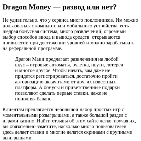
Dragon Money — развод или нет?
Не удивительно, что у сервиса много поклонников. Им можно
пользоваться с компьютера и мобильного устройства, есть
щедрая бонусная система, много развлечений, огромный
выбор способов ввода и вывода средств, открываются
привилегии при достижении уровней и можно зарабатывать
на реферальной программе.
Драгон Мани предлагает развлечения на любой
вкус – игровые автоматы, рулетка, нвути, лотереи
и многое другое. Чтобы начать, вам даже не
придется регистрироваться, достаточно пройти
авторизацию аккаунтами от других известных
платформ. А бонусы и приветственные подарки
позволяют сделать первые ставки, даже не
пополняя баланс.
Клиентам предлагается небольшой набор простых игр с
моментальными розыгрышами, а также большой раздел с
играми казино. Найти отзывы об этом сайте легко, изучая их,
вы обязательно заметите, насколько много пользователей
здесь делает ставки и многие делятся скринами с крупными
выигрышами.