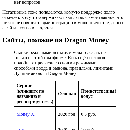
нет вопросов.
Негативные тоже попадаются, кому-то поддержка долго
отвечает, кому-то задерживают выплаты. Самое главное, что
никто не обвиняет администрацию в мошенничестве, деньги
с сайта честно выводятся.
Сайты, похожие на Dragon Money
Ставки реальными деньгами можно делать не
только на этой платформе. Есть ещё несколько
подобных проектов со своими режимами,
способами ввода и вывода, правилами, лимитами.
Лучшие аналоги Dragon Money:
Сервис
(кликните по
Приветственный
Ми
Основан
названию и
бонус
вы
регистрируйтесь)
100
Money-X
2020 год
0.5 руб.
руб
100
Trix
2020 год
10 руб.