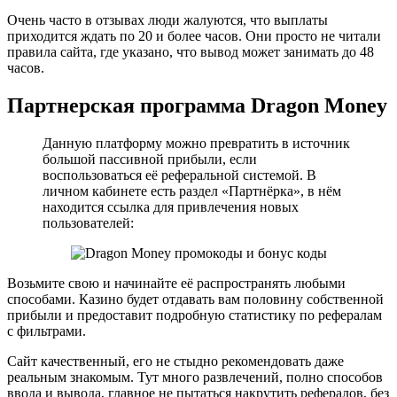
Очень часто в отзывах люди жалуются, что выплаты
приходится ждать по 20 и более часов. Они просто не читали
правила сайта, где указано, что вывод может занимать до 48
часов.
Партнерская программа Dragon Money
Данную платформу можно превратить в источник
большой пассивной прибыли, если
воспользоваться её реферальной системой. В
личном кабинете есть раздел «Партнёрка», в нём
находится ссылка для привлечения новых
пользователей:
Возьмите свою и начинайте её распространять любыми
способами. Казино будет отдавать вам половину собственной
прибыли и предоставит подробную статистику по рефералам
с фильтрами.
Сайт качественный, его не стыдно рекомендовать даже
реальным знакомым. Тут много развлечений, полно способов
ввода и вывода, главное не пытаться накрутить рефералов, без