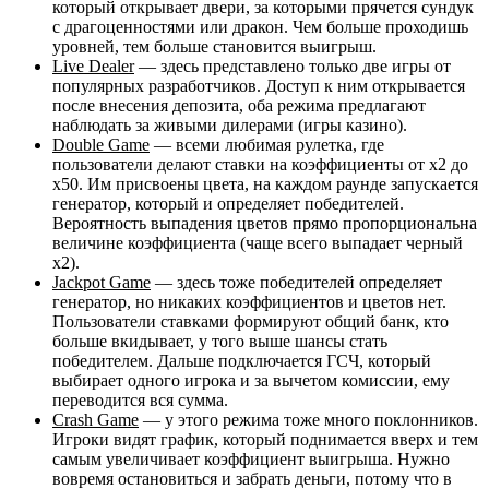
который открывает двери, за которыми прячется сундук
с драгоценностями или дракон. Чем больше проходишь
уровней, тем больше становится выигрыш.
Live Dealer
— здесь представлено только две игры от
популярных разработчиков. Доступ к ним открывается
после внесения депозита, оба режима предлагают
наблюдать за живыми дилерами (игры казино).
Double Game
— всеми любимая рулетка, где
пользователи делают ставки на коэффициенты от х2 до
х50. Им присвоены цвета, на каждом раунде запускается
генератор, который и определяет победителей.
Вероятность выпадения цветов прямо пропорциональна
величине коэффициента (чаще всего выпадает черный
х2).
Jackpot Game
— здесь тоже победителей определяет
генератор, но никаких коэффициентов и цветов нет.
Пользователи ставками формируют общий банк, кто
больше вкидывает, у того выше шансы стать
победителем. Дальше подключается ГСЧ, который
выбирает одного игрока и за вычетом комиссии, ему
переводится вся сумма.
Crash Game
— у этого режима тоже много поклонников.
Игроки видят график, который поднимается вверх и тем
самым увеличивает коэффициент выигрыша. Нужно
вовремя остановиться и забрать деньги, потому что в