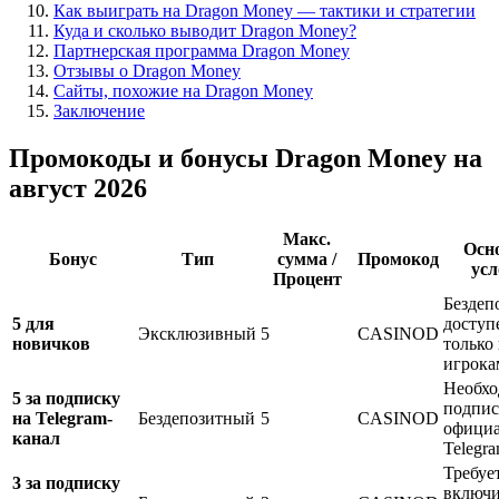
Как выиграть на Dragon Money — тактики и стратегии
Куда и сколько выводит Dragon Money?
Партнерская программа Dragon Money
Отзывы о Dragon Money
Сайты, похожие на Dragon Money
Заключение
Промокоды и бонусы Dragon Money на
август 2026
Макс.
Осн
Бонус
Тип
сумма /
Промокод
ус
Процент
Бездеп
5 для
доступ
Эксклюзивный
5
CASINOD
новичков
только
игрока
Необх
5 за подписку
подпис
на Telegram-
Бездепозитный
5
CASINOD
офици
канал
Telegr
Требуе
3 за подписку
включи