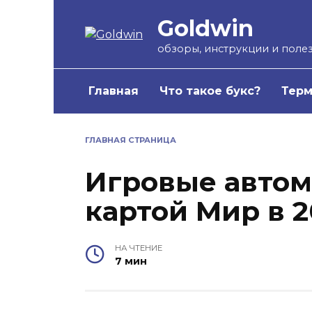
Перейти
Goldwin
к
содержанию
обзоры, инструкции и поле
Главная
Что такое букс?
Терм
ГЛАВНАЯ СТРАНИЦА
Игровые автом
картой Мир в 2
НА ЧТЕНИЕ
7 мин