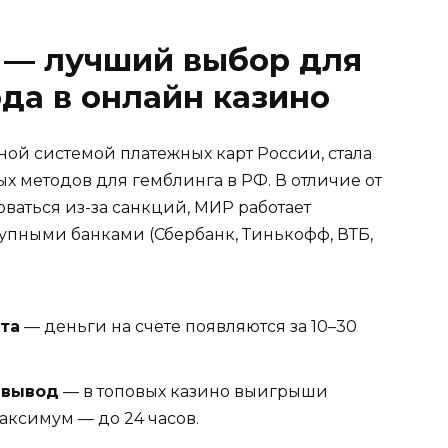
 — лучший выбор для
да в онлайн казино
ой системой платежных карт России, стала
 методов для гемблинга в РФ. В отличие от
роваться из-за санкций, МИР работает
упными банками (Сбербанк, Тинькофф, ВТБ,
та
— деньги на счете появляются за 10–30
 вывод
— в топовых казино выигрыши
максимум — до 24 часов.