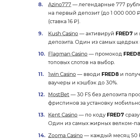
Azino777
— легендарные 777 рубле
на первый депозит (до 1 000 000 ₽)
(ставка 16 ₽).
Kush Casino
— активируй
FRED7
и 
депозита. Один из самых щедрых п
Flagman Casino
— промокод
FRED
топовых слотов на выбор.
1win Casino
— вводи
FRED8
и получ
ваучеры и кэшбэк до 30%.
MostBet
— 30 FS без депозита прос
фриспинов за установку мобильн
Kent Casino
— по коду
FRED7
сразу
Один из самых жирных велком-па
Zooma Casino
— каждый месяц 50 F