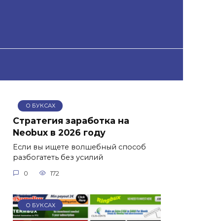
О БУКСАХ
Стратегия заработка на
Neobux в 2026 году
Если вы ищете волшебный способ
разбогатеть без усилий
0
172
О БУКСАХ