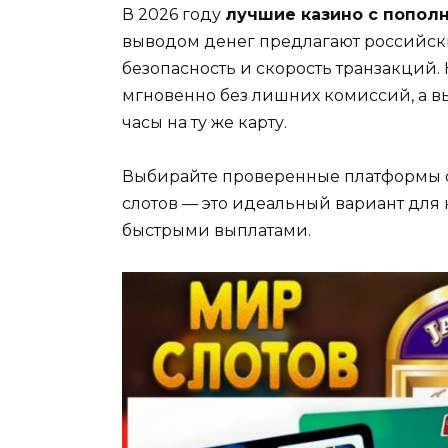
В 2026 году
лучшие казино с попол
выводом денег предлагают российск
безопасность и скорость транзакций. 
мгновенно без лишних комиссий, а 
часы на ту же карту.
Выбирайте проверенные платформы 
слотов — это идеальный вариант для
быстрыми выплатами.