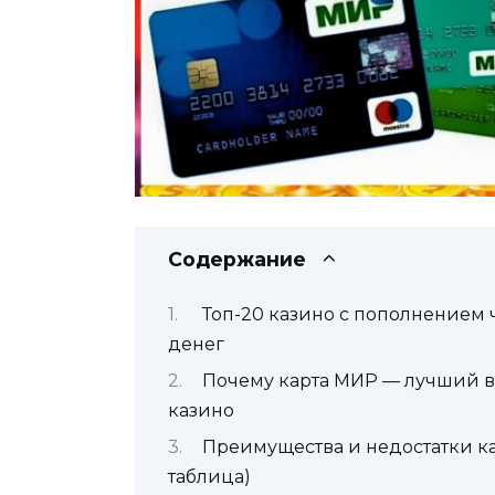
Содержание
Топ-20 казино с пополнением
денег
Почему карта МИР — лучший в
казино
Преимущества и недостатки ка
таблица)