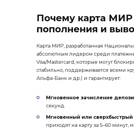
Почему карта МИР
пополнения и выво
Карта МИР, разработанная Национальн
абсолютным лидером среди платежных
Visa/Mastercard, которые могут блоки
стабильно, поддерживается всеми кр
Альфа-Банк и др.) и гарантирует:
Мгновенное зачисление депози
секунд.
Мгновенный или сверхбыстрый
приходят на карту за 5–60 минут, 