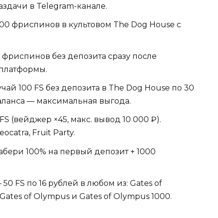
здачи в Telegram-канале.
00 фриспинов в культовом The Dog House с
 фриспинов без депозита сразу после
 платформы.
чай 100 FS без депозита в The Dog House по 30
баланса — максимальная выгода.
FS (вейджер ×45, макс. вывод 10 000 ₽).
catra, Fruit Party.
абери 100% на первый депозит + 1000
 50 FS по 16 рублей в любом из: Gates of
, Gates of Olympus и Gates of Olympus 1000.