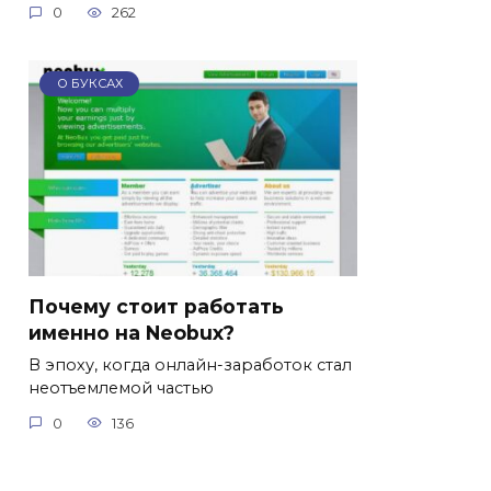
0
262
О БУКСАХ
Почему стоит работать
именно на Neobux?
В эпоху, когда онлайн-заработок стал
неотъемлемой частью
0
136