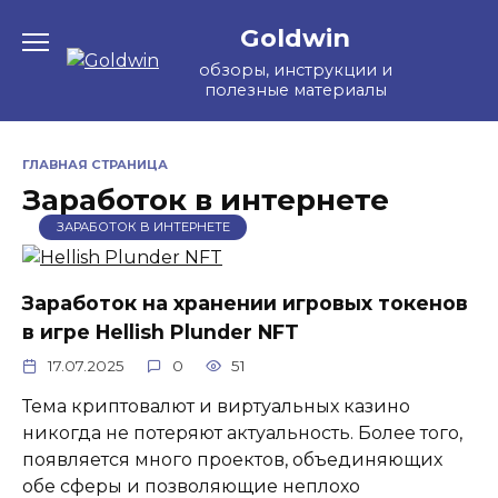
Перейти
Goldwin
к
содержанию
обзоры, инструкции и
полезные материалы
ГЛАВНАЯ СТРАНИЦА
Заработок в интернете
ЗАРАБОТОК В ИНТЕРНЕТЕ
Заработок на хранении игровых токенов
в игре Hellish Plunder NFT
17.07.2025
0
51
Тема криптовалют и виртуальных казино
никогда не потеряют актуальность. Более того,
появляется много проектов, объединяющих
обе сферы и позволяющие неплохо